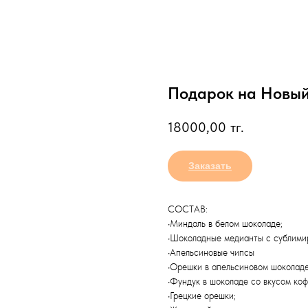
Подарок на Новый
18000,00
тг.
Заказать
СОСТАВ:
•Миндаль в белом шоколаде;
•Шоколадные медианты с сублимир
•Апельсиновые чипсы
•Орешки в апельсиновом шоколаде
•Фундук в шоколаде со вкусом коф
•Грецкие орешки;