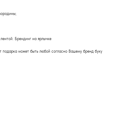
мородины;
лентой. Брендинг на ярлычке
ет подарка может быть любой согласно Вашему бренд буку