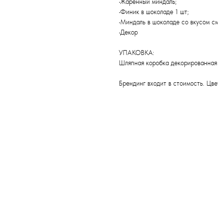
•Жаренный миндаль;
•Финик в шоколаде 1 шт;
•Миндаль в шоколаде со вкусом с
•Декор
УПАКОВКА:
Шляпная коробка декорированная 
Брендинг входит в стоимость. Цв